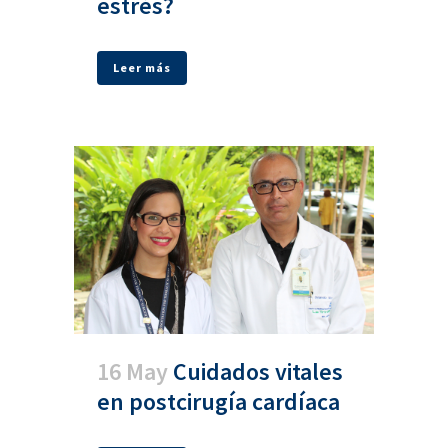
estrés?
Leer más
16 May
Cuidados vitales
en postcirugía cardíaca