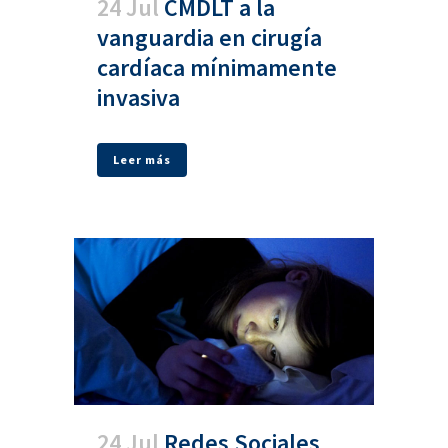
24 Jul
CMDLT a la
vanguardia en cirugía
cardíaca mínimamente
invasiva
Leer más
24 Jul
Redes Sociales,