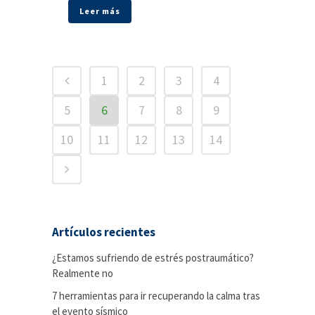
Leer más
1
2
3
4
5
6
7
8
9
10
11
12
13
14
Artículos recientes
¿Estamos sufriendo de estrés postraumático?
Realmente no
7 herramientas para ir recuperando la calma tras
el evento sísmico