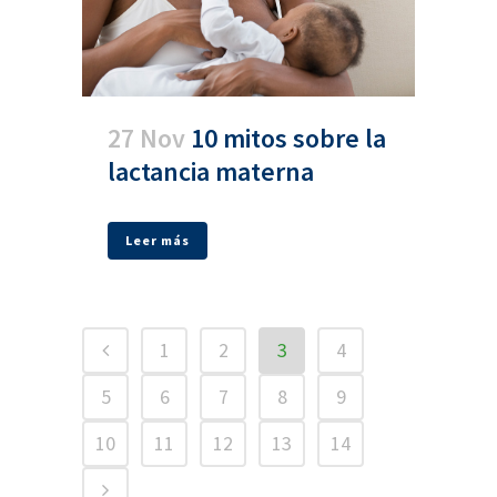
27 Nov
10 mitos sobre la
lactancia materna
Leer más
1
2
3
4
5
6
7
8
9
10
11
12
13
14