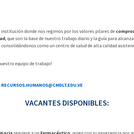
institución donde nos regimos por los valores pilares de
comprom
dad
, que son la base de nuestro trabajo diario y la guía para alcanza
 consolidándonos como un centro de salud de alta calidad asistenci
nuestro equipo de trabajo!
O
RECURSOS.HUMANOS@CMDLT.EDU.VE
VACANTES DISPONIBLES:
rmacia
requiere a un
Farmacéutico
, quien con su experiencia nos 