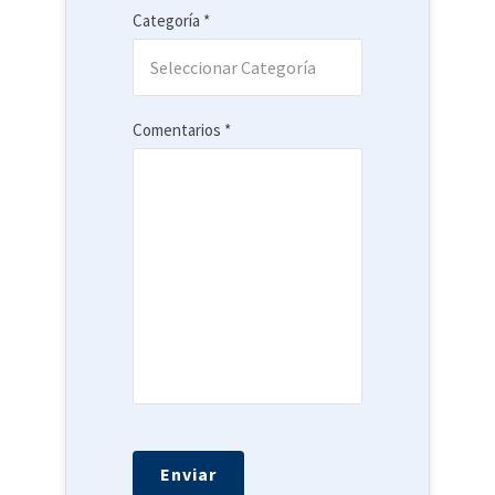
Categoría *
Comentarios *
Por
favor,
deja