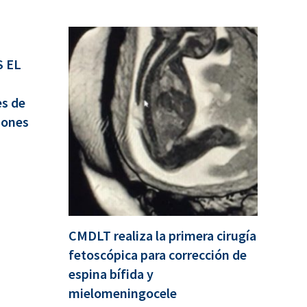
 EL
es de
iones
CMDLT realiza la primera cirugía
fetoscópica para corrección de
espina bífida y
mielomeningocele