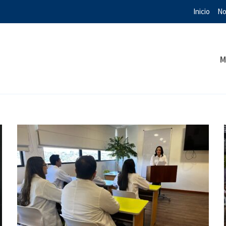
Inicio
No
M