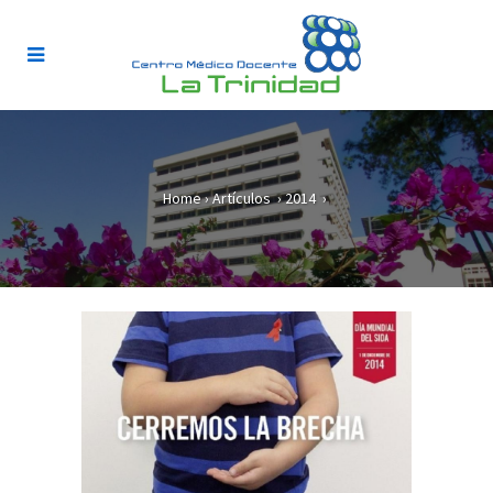
Home
›
Artículos
›
2014
›