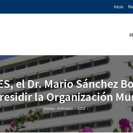
Inicio
No
M
ES, el Dr. Mario Sánchez Bo
residir la Organización Mu
Home
›
Artículos
›
2018
›