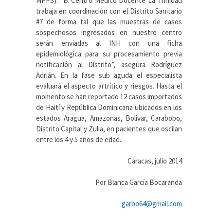
MPPS). “El Centro Médico Docente La Trinidad
trabaja en coordinación con el Distrito Sanitario
#7 de forma tal que las muestras de casos
sospechosos ingresados en nuestro centro
serán enviadas al INH con una ficha
epidemiológica para su procesamiento previa
notificación al Distrito”, asegura Rodríguez
Adrián. En la fase sub aguda el especialista
evaluará el aspecto artrítico y riesgos. Hasta el
momento se han reportado 12 casos importados
de Haití y República Dominicana ubicados en los
estados Aragua, Amazonas, Bolívar, Carabobo,
Distrito Capital y Zulia, en pacientes que oscilan
entre los 4 y 5 años de edad.
Caracas, julio 2014
Por Blanca García Bocaranda
garbo64@gmail.com