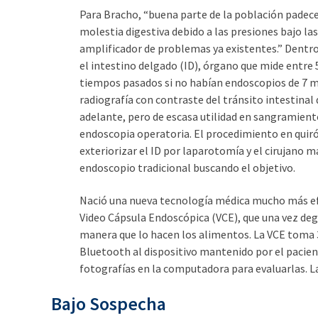
Para Bracho, “buena parte de la población padec
molestia digestiva debido a las presiones bajo las
amplificador de problemas ya existentes.” Dentro
el intestino delgado (ID), órgano que mide entre 
tiempos pasados si no habían endoscopios de 7 me
radiografía con contraste del tránsito intestina
adelante, pero de escasa utilidad en sangramiento 
endoscopia operatoria. El procedimiento en quir
exteriorizar el ID por laparotomía y el cirujano
endoscopio tradicional buscando el objetivo.
Nació una nueva tecnología médica mucho más efe
Video Cápsula Endoscópica (VCE), que una vez deg
manera que lo hacen los alimentos. La VCE toma 
Bluetooth al dispositivo mantenido por el pacient
fotografías en la computadora para evaluarlas. L
Bajo Sospecha