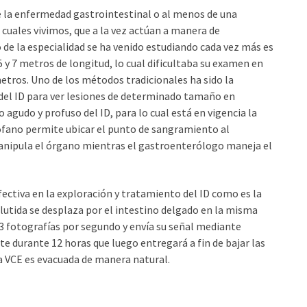
e la enfermedad gastrointestinal o al menos de una
 cuales vivimos, que a la vez actúan a manera de
 de la especialidad se ha venido estudiando cada vez más es
5 y 7 metros de longitud, lo cual dificultaba su examen en
tros. Uno de los métodos tradicionales ha sido la
l del ID para ver lesiones de determinado tamaño en
agudo y profuso del ID, para lo cual está en vigencia la
ófano permite ubicar el punto de sangramiento al
 manipula el órgano mientras el gastroenterólogo maneja el
ctiva en la exploración y tratamiento del ID como es la
lutida se desplaza por el intestino delgado en la misma
3 fotografías por segundo y envía su señal mediante
e durante 12 horas que luego entregará a fin de bajar las
a VCE es evacuada de manera natural.