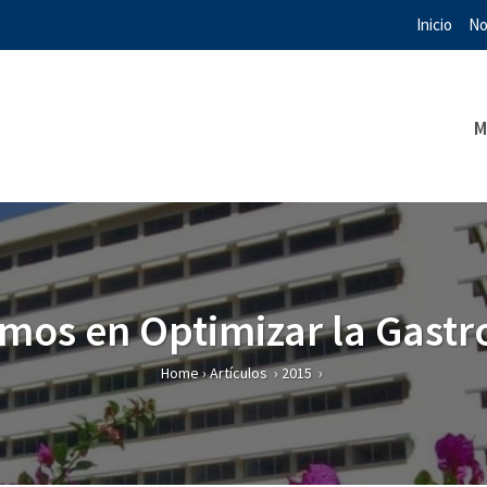
Inicio
No
M
mos en Optimizar la Gastr
Home
›
Artículos
›
2015
›