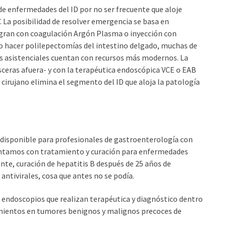
de enfermedades del ID por no ser frecuente que aloje
 La posibilidad de resolver emergencia se basa en
ngran con coagulación Argón Plasma o inyección con
 o hacer polilepectomías del intestino delgado, muchas de
ros asistenciales cuentan con recursos más modernos. La
ísceras afuera- y con la terapéutica endoscópica VCE o EAB
 cirujano elimina el segmento del ID que aloja la patología
s disponible para profesionales de gastroenterología con
contamos con tratamiento y curación para enfermedades
nte, curación de hepatitis B después de 25 años de
antivirales, cosa que antes no se podía.
n endoscopios que realizan terapéutica y diagnóstico dentro
imientos en tumores benignos y malignos precoces de