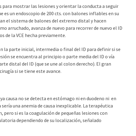
para mostrar las lesiones y orientar la conducta a seguir
e es un endoscopio de 200 cts. con balones inflables en su
flan el sistema de balones del extremo distal y hacen
omo arruchado, avanza de nuevo para recorrer de nuevo el ID
gos de la VCE hecha previamente.
 la parte inicial, intermedia o final del ID para definir si se
esión se encuentra al principio o parte media del ID o vía
arte distal del ID (que se une al colon derecho). El gran
cirugía si se tiene este avance.
ya causa no se detecta en estómago ni en duodeno ni en
a sería una anemia de causa inexplicable. La terapéutica
, pero si es la coagulación de pequeñas lesiones con
latoria dependiendo de su localización, señalado