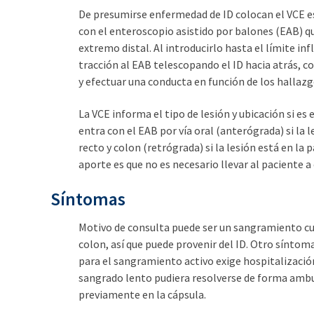
De presumirse enfermedad de ID colocan el VCE es 
con el enteroscopio asistido por balones (EAB) qu
extremo distal. Al introducirlo hasta el límite in
tracción al EAB telescopando el ID hacia atrás, c
y efectuar una conducta en función de los hallaz
La VCE informa el tipo de lesión y ubicación si es en
entra con el EAB por vía oral (anterógrada) si la l
recto y colon (retrógrada) si la lesión está en la p
aporte es que no es necesario llevar al paciente a 
Síntomas
Motivo de consulta puede ser un sangramiento cu
colon, así que puede provenir del ID. Otro síntom
para el sangramiento activo exige hospitalización
sangrado lento pudiera resolverse de forma ambu
previamente en la cápsula.