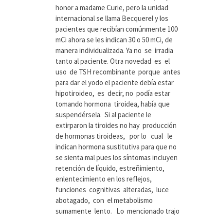
honor a madame Curie, pero la unidad
internacional se llama Becquerel y los
pacientes que recibían comúnmente 100
mCi ahora se les indican 30 o 50 mCi, de
manera individualizada. Ya no se irradia
tanto al paciente. Otra novedad es el
uso de TSH recombinante porque antes
para dar el yodo el paciente debía estar
hipotiroideo, es decir, no podía estar
tomando hormona tiroidea, había que
suspendérsela. Si al paciente le
extirparon la tiroides no hay producción
de hormonas tiroideas, por lo cual le
indican hormona sustitutiva para que no
se sienta mal pues los síntomas incluyen
retención de líquido, estreñimiento,
enlentecimiento en los reflejos,
funciones cognitivas alteradas, luce
abotagado, con el metabolismo
sumamente lento. Lo mencionado trajo