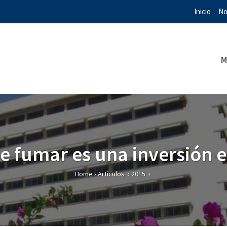
Inicio
No
M
e fumar es una inversión 
Home
›
Artículos
›
2015
›