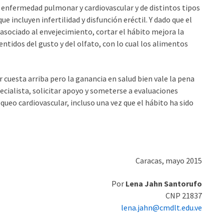
e enfermedad pulmonar y cardiovascular y de distintos tipos
e incluyen infertilidad y disfunción eréctil. Y dado que el
 asociado al envejecimiento, cortar el hábito mejora la
entidos del gusto y del olfato, con lo cual los alimentos
 cuesta arriba pero la ganancia en salud bien vale la pena
ecialista, solicitar apoyo y someterse a evaluaciones
ueo cardiovascular, incluso una vez que el hábito ha sido
Caracas, mayo 2015
Por
Lena Jahn Santorufo
CNP 21837
lena.jahn@cmdlt.edu.ve