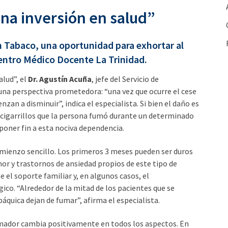
na inversión en salud”
in Tabaco, una oportunidad para exhortar al
Centro Médico Docente La Trinidad.
alud”, el
Dr. Agustín Acuña
, jefe del Servicio de
una perspectiva prometedora: “una vez que ocurre el cese
zan a disminuir”, indica el especialista. Si bien el daño es
e cigarrillos que la persona fumó durante un determinado
oner fin a esta nociva dependencia.
comienzo sencillo. Los primeros 3 meses pueden ser duros
r y trastornos de ansiedad propios de este tipo de
e el soporte familiar y, en algunos casos, el
o. “Alrededor de la mitad de los pacientes que se
uica dejan de fumar”, afirma el especialista.
x fumador cambia positivamente en todos los aspectos. En