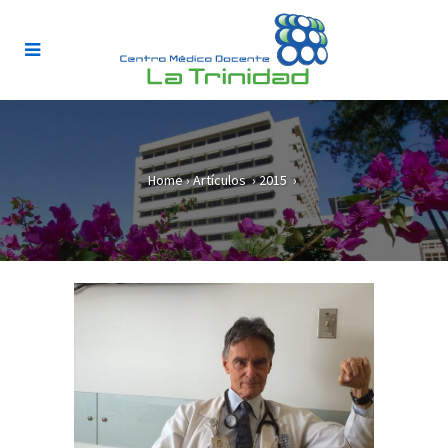
Home
›
Artículos
›
2015
›