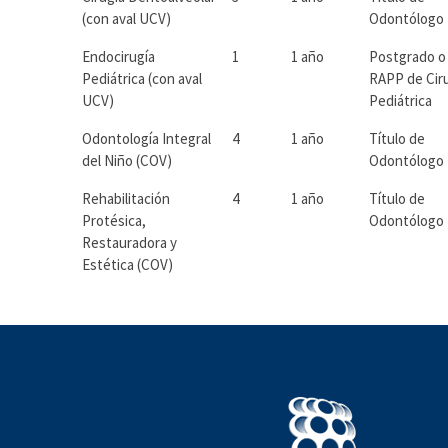
(con aval UCV)
Odontólogo
Endocirugía
1
1 año
Postgrado o
Pediátrica (con aval
RAPP de Cir
UCV)
Pediátrica
Odontología Integral
4
1 año
Título de
del Niño (COV)
Odontólogo
Rehabilitación
4
1 año
Título de
Protésica,
Odontólogo
Restauradora y
Estética (COV)