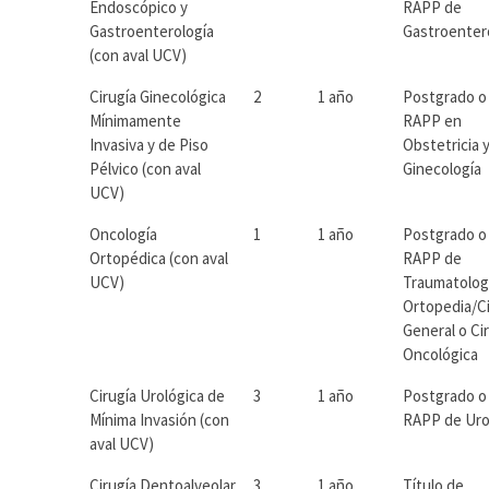
Endoscópico y
RAPP de
Gastroenterología
Gastroenter
(con aval UCV)
Cirugía Ginecológica
2
1 año
Postgrado o
Mínimamente
RAPP en
Invasiva y de Piso
Obstetricia 
Pélvico (con aval
Ginecología
UCV)
Oncología
1
1 año
Postgrado o
Ortopédica (con aval
RAPP de
UCV)
Traumatolog
Ortopedia/Ci
General o Ci
Oncológica
Cirugía Urológica de
3
1 año
Postgrado o
Mínima Invasión (con
RAPP de Uro
aval UCV)
Cirugía Dentoalveolar
3
1 año
Título de