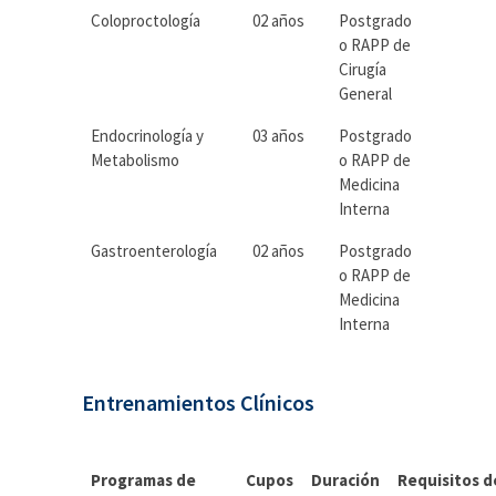
Coloproctología
02 años
Postgrado
o RAPP de
Cirugía
General
Endocrinología y
03 años
Postgrado
Metabolismo
o RAPP de
Medicina
Interna
Gastroenterología
02 años
Postgrado
o RAPP de
Medicina
Interna
Entrenamientos Clínicos
Programas de
Cupos
Duración
Requisitos d