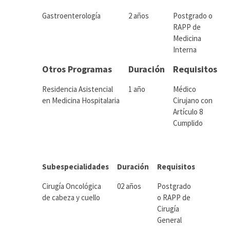
Gastroenterología
2 años
Postgrado o
RAPP de
Medicina
Interna
Otros Programas
Duración
Requisitos
Residencia Asistencial
1 año
Médico
en Medicina Hospitalaria
Cirujano con
Artículo 8
Cumplido
Subespecialidades
Duración
Requisitos
Cirugía Oncológica
02 años
Postgrado
de cabeza y cuello
o RAPP de
Cirugía
General