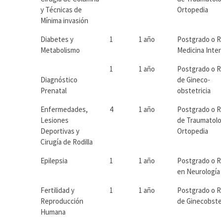
y Técnicas de
Ortopedia
Mínima invasión
Diabetes y
1
1 año
Postgrado o 
Metabolismo
Medicina Inte
1
1 año
Postgrado o 
Diagnóstico
de Gineco-
Prenatal
obstetricia
Enfermedades,
4
1 año
Postgrado o 
Lesiones
de Traumatolo
Deportivas y
Ortopedia
Cirugía de Rodilla
Epilepsia
1
1 año
Postgrado o 
en Neurología
Fertilidad y
1
1 año
Postgrado o 
Reproducción
de Ginecobste
Humana