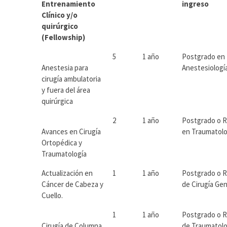
Entrenamiento
ingreso
Clínico y/o
quirúrgico
(Fellowship)
5
1 año
Postgrado en
Anestesia para
Anestesiologí
cirugía ambulatoria
y fuera del área
quirúrgica
2
1 año
Postgrado o 
Avances en Cirugía
en Traumatolo
Ortopédica y
Traumatología
Actualización en
1
1 año
Postgrado o 
Cáncer de Cabeza y
de Cirugía Gen
Cuello.
1
1 año
Postgrado o 
Cirugía de Columna
de Traumatolo