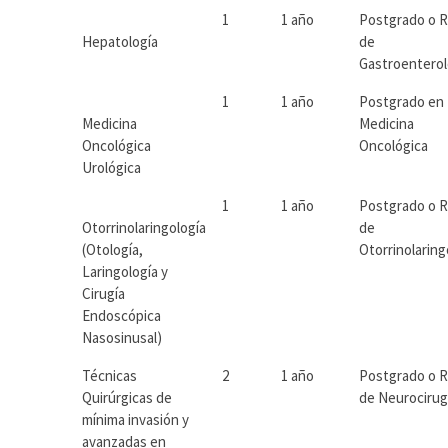
1
1 año
Postgrado o 
Hepatología
de
Gastroenterol
1
1 año
Postgrado en
Medicina
Medicina
Oncológica
Oncológica
Urológica
1
1 año
Postgrado o 
Otorrinolaringología
de
(Otología,
Otorrinolaring
Laringología y
Cirugía
Endoscópica
Nasosinusal)
Técnicas
2
1 año
Postgrado o 
Quirúrgicas de
de Neurocirug
mínima invasión y
avanzadas en