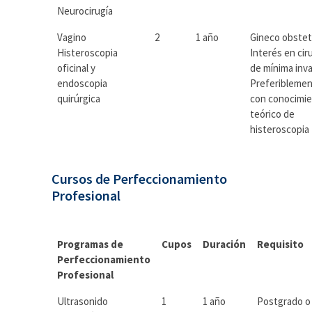
Neurocirugía
Vagino
2
1 año
Gineco obstet
Histeroscopia
Interés en cir
oficinal y
de mínima inva
endoscopia
Preferibleme
quirúrgica
con conocimi
teórico de
histeroscopia
Cursos de Perfeccionamiento
Profesional
Programas de
Cupos
Duración
Requisito
Perfeccionamiento
Profesional
Ultrasonido
1
1 año
Postgrado o